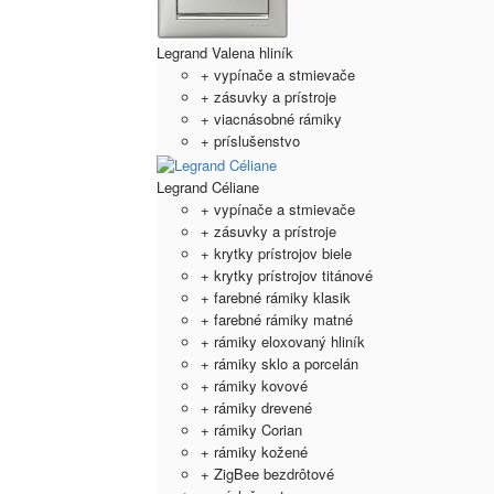
Legrand Valena hliník
+ vypínače a stmievače
+ zásuvky a prístroje
+ viacnásobné rámiky
+ príslušenstvo
Legrand Céliane
+ vypínače a stmievače
+ zásuvky a prístroje
+ krytky prístrojov biele
+ krytky prístrojov titánové
+ farebné rámiky klasik
+ farebné rámiky matné
+ rámiky eloxovaný hliník
+ rámiky sklo a porcelán
+ rámiky kovové
+ rámiky drevené
+ rámiky Corian
+ rámiky kožené
+ ZigBee bezdrôtové