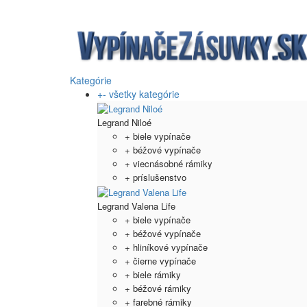
Kategórie
+
-
všetky kategórie
Legrand Niloé
+ biele vypínače
+ béžové vypínače
+ viecnásobné rámiky
+ príslušenstvo
Legrand Valena Life
+ biele vypínače
+ béžové vypínače
+ hliníkové vypínače
+ čierne vypínače
+ biele rámiky
+ béžové rámiky
+ farebné rámiky