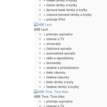
+ hnedé rámiky a krytky
+ čierne rámiky a krytky
+ dymová šedá rámiky a krytky
+ vresová červená rámiky a krytky
+ prístroje IP44
ABB Levit
+ prístroje vypínačov
+ internet a TV
+ stmievače
+ žalúziové spínače
+ automatické spínače
+ rádio a reproduktory
+ termostaty
+ ostatné a príslušenstvo
+ biele zásuvky
+ farebné zásuvky
+ biele rámiky a kryty
+ farebné rámiky a krytky
ABB Time, Time Arbo
+ prístroje vypínačov
+ internet a TV