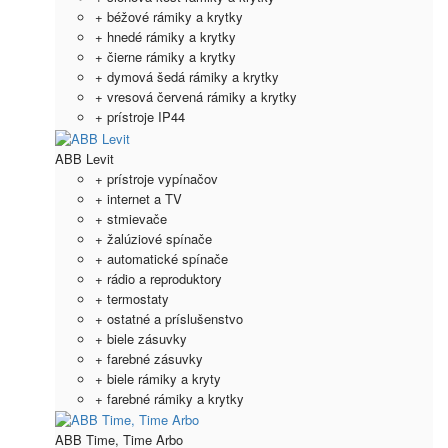
+ béžové rámiky a krytky
+ hnedé rámiky a krytky
+ čierne rámiky a krytky
+ dymová šedá rámiky a krytky
+ vresová červená rámiky a krytky
+ prístroje IP44
ABB Levit
+ prístroje vypínačov
+ internet a TV
+ stmievače
+ žalúziové spínače
+ automatické spínače
+ rádio a reproduktory
+ termostaty
+ ostatné a príslušenstvo
+ biele zásuvky
+ farebné zásuvky
+ biele rámiky a kryty
+ farebné rámiky a krytky
ABB Time, Time Arbo