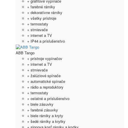
+ grafitové vypínače
+ farebné rámiky
+ dekoratívne rámiky
+ všetky prístroje
+ termostaty
+ stmievače
+ internet a TV
+ IP44 a príslušenstvo
ABB Tango
+ prístroje vypínačov
+ internet a TV
+ stmievače
+ žalúziové spínače
+ automatické spínače
+ rádio a reproduktory
+ termostaty
+ ostatné a príslušenstvo
+ biele zásuvky
+ farebné zásuvky
+ biele rámiky a kryty
+ šedé rámiky a krytky
+ slonova kosť rámiky a krytky