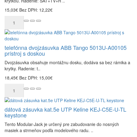
krytkou. Radenie: SAT+TV+R ..
15,03€
Bez DPH: 12,22€
telefónna dvojzásuvka ABB Tango 5013U-A00105
prístroj s doskou
Dvojzásuvka obsahuje montážnu dosku, dodáva sa bez rámika a
krytky. Radenie: t..
18,45€
Bez DPH: 15,00€
dátová zásuvka kat.5e UTP Keline KEJ-C5E-U-TL
keystone
Tento Modular-Jack je určený pre zabudovanie do nosných
masiek a strmeňov podľa modelového radu. ..