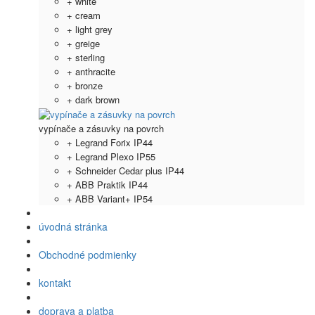
+ white
+ cream
+ light grey
+ greige
+ sterling
+ anthracite
+ bronze
+ dark brown
vypínače a zásuvky na povrch
+ Legrand Forix IP44
+ Legrand Plexo IP55
+ Schneider Cedar plus IP44
+ ABB Praktik IP44
+ ABB Variant+ IP54
úvodná stránka
Obchodné podmienky
kontakt
doprava a platba