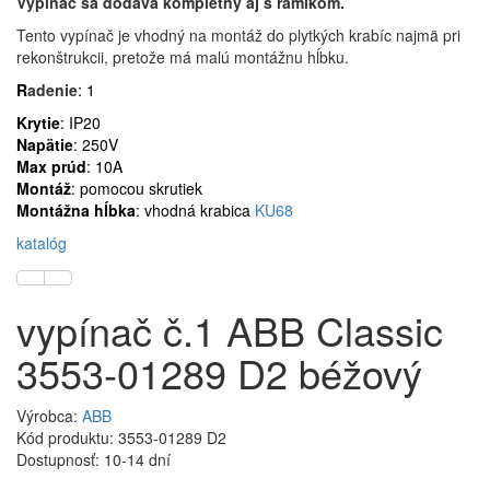
Vypínač sa dodáva kompletný aj s rámikom.
Tento vypínač je vhodný na montáž do plytkých krabíc najmä pri
rekonštrukcii, pretože má malú montážnu hĺbku.
R
adenie
: 1
Krytie
: IP20
Napätie
: 250V
Max prúd
: 10A
Montáž
: pomocou skrutiek
Montážna hĺbka
: vhodná krabica
KU68
katalóg
vypínač č.1 ABB Classic
3553-01289 D2 béžový
Výrobca:
ABB
Kód produktu: 3553-01289 D2
Dostupnosť: 10-14 dní