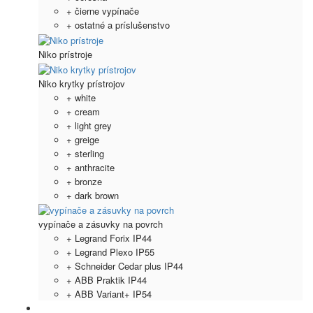
+ čierne vypínače
+ ostatné a príslušenstvo
Niko prístroje
Niko krytky prístrojov
+ white
+ cream
+ light grey
+ greige
+ sterling
+ anthracite
+ bronze
+ dark brown
vypínače a zásuvky na povrch
+ Legrand Forix IP44
+ Legrand Plexo IP55
+ Schneider Cedar plus IP44
+ ABB Praktik IP44
+ ABB Variant+ IP54